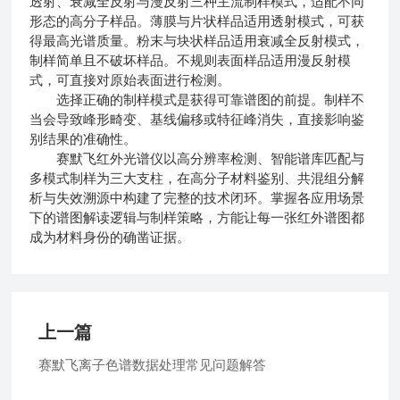
透射、衰减全反射与漫反射三种主流制样模式，适配不同
形态的高分子样品。薄膜与片状样品适用透射模式，可获
得最高光谱质量。粉末与块状样品适用衰减全反射模式，
制样简单且不破坏样品。不规则表面样品适用漫反射模
式，可直接对原始表面进行检测。
选择正确的制样模式是获得可靠谱图的前提。制样不
当会导致峰形畸变、基线偏移或特征峰消失，直接影响鉴
别结果的准确性。
赛默飞红外光谱仪以高分辨率检测、智能谱库匹配与
多模式制样为三大支柱，在高分子材料鉴别、共混组分解
析与失效溯源中构建了完整的技术闭环。掌握各应用场景
下的谱图解读逻辑与制样策略，方能让每一张红外谱图都
成为材料身份的确凿证据。
上一篇
赛默飞离子色谱数据处理常见问题解答