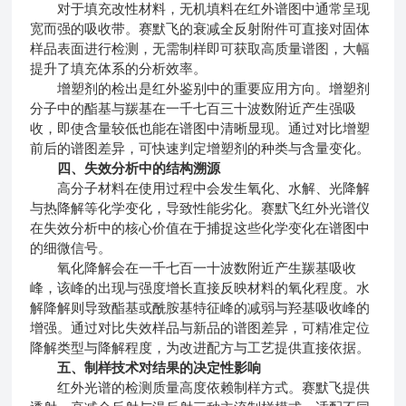
对于填充改性材料，无机填料在红外谱图中通常呈现
宽而强的吸收带。赛默飞的衰减全反射附件可直接对固体
样品表面进行检测，无需制样即可获取高质量谱图，大幅
提升了填充体系的分析效率。
增塑剂的检出是红外鉴别中的重要应用方向。增塑剂
分子中的酯基与羰基在一千七百三十波数附近产生强吸
收，即使含量较低也能在谱图中清晰显现。通过对比增塑
前后的谱图差异，可快速判定增塑剂的种类与含量变化。
四、失效分析中的结构溯源
高分子材料在使用过程中会发生氧化、水解、光降解
与热降解等化学变化，导致性能劣化。赛默飞红外光谱仪
在失效分析中的核心价值在于捕捉这些化学变化在谱图中
的细微信号。
氧化降解会在一千七百一十波数附近产生羰基吸收
峰，该峰的出现与强度增长直接反映材料的氧化程度。水
解降解则导致酯基或酰胺基特征峰的减弱与羟基吸收峰的
增强。通过对比失效样品与新品的谱图差异，可精准定位
降解类型与降解程度，为改进配方与工艺提供直接依据。
五、制样技术对结果的决定性影响
红外光谱的检测质量高度依赖制样方式。赛默飞提供