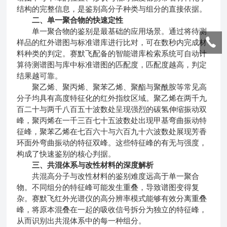
结构的完整信息，是鉴别高分子种类与组分的直接依据。
二、单一聚合物的快速定性
单一聚合物的鉴别是最基础的应用场景。通过将待测
样品的红外谱图与标准谱库进行比对，可在数秒内完成材
料种类的判定。赛默飞配备的智能谱库检索系统可自动计
算待测谱图与库中标准谱图的匹配度，匹配度越高，判定
结果越可靠。
聚乙烯、聚丙烯、聚苯乙烯、聚酯与聚酰胺等常见高
分子均具有高度特征化的红外指纹区域。聚乙烯在两千九
百二十与两千八百五十波数处呈现强烈的碳氢伸缩振动双
峰，聚丙烯在一千三百七十五波数处出现甲基弯曲振动特
征峰，聚苯乙烯在七百六十与六百九十六波数处展现芳香
环面外弯曲振动的特征双峰。这些特征峰的有无与强度，
构成了快速鉴别的核心判据。
三、共混体系与改性材料的深度解析
共混高分子与改性材料的鉴别难度远高于单一聚合
物。不同组分的特征峰可能发生重叠，导致谱图变得复
杂。赛默飞红外光谱仪的高分辨率模式能够有效分离重叠
峰，将原本混叠在一起的吸收信号拆分为独立的特征峰，
从而识别出共混体系中的每一种组分。