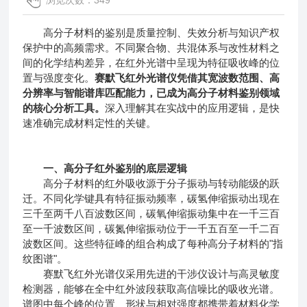
浏览次数：349
高分子材料的鉴别是质量控制、失效分析与知识产权
保护中的高频需求。不同聚合物、共混体系与改性材料之
间的化学结构差异，在红外光谱中呈现为特征吸收峰的位
置与强度变化。
赛默飞红外光谱仪凭借其宽波数范围、高
分辨率与智能谱库匹配能力，已成为高分子材料鉴别领域
的核心分析工具。
深入理解其在实战中的应用逻辑，是快
速准确完成材料定性的关键。
一、高分子红外鉴别的底层逻辑
高分子材料的红外吸收源于分子振动与转动能级的跃
迁。不同化学键具有特征振动频率，碳氢伸缩振动出现在
三千至两千八百波数区间，碳氧伸缩振动集中在一千三百
至一千波数区间，碳氮伸缩振动位于一千五百至一千二百
波数区间。这些特征峰的组合构成了每种高分子材料的"指
纹图谱"。
赛默飞红外光谱仪采用先进的干涉仪设计与高灵敏度
检测器，能够在全中红外波段获取高信噪比的吸收光谱。
谱图中每个峰的位置、形状与相对强度都携带着材料化学