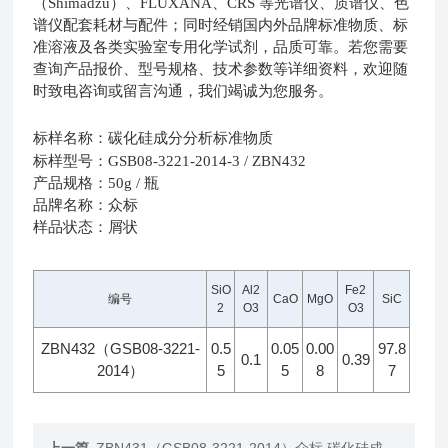
（Shimadzu）、FLUXANA、CRS 等光谱仪、质谱仪、色
谱仪配套耗材与配件；同时经销国内外品牌标准物质、标
准溶液及各类实验室专用化学试剂，品质可靠。若您需要
查询产品报价、型号规格、技术参数等详细资料，欢迎随
时致电咨询或留言沟通，我们竭诚为您服务。
标样名称
：碳化硅成分分析标准物质
标样型号
：GSB08-3221-2014-3 / ZBN432
产品规格
：50g / 瓶
品牌名称
：众标
样品状态
：屑状
SiO
Al2
Fe2
编号
CaO
MgO
SiC
2
O3
O3
ZBN432（GSB08-3221-
0.5
0.05
0.00
97.8
0.1
0.39
2014）
5
5
8
7