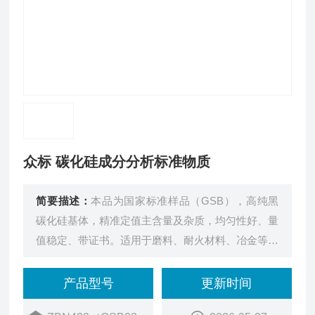
众标 碳化硅成分分析标准物质
简要描述：
本品为国家标准样品（GSB），高纯黑
碳化硅基体，精准定值主含量及杂质，均匀性好、量
值稳定、带证书。适用于磨料、耐火材料、冶金等行
业高纯碳化硅成分检测，用于仪器校准、方法验证、
质量控制与实验室能力验证。
产品型号
更新时间