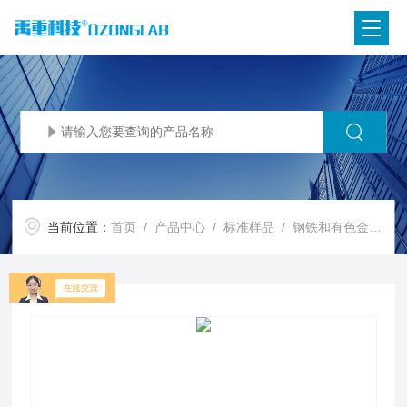
当前位置：
首页
/
产品中心
/
标准样品
/
钢铁和有色金属
/ 