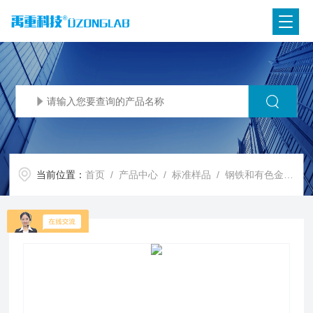
当前位置：
首页
/
产品中心
/
标准样品
/
钢铁和有色金属
/ 