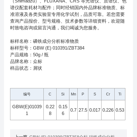
（Shimadzu）、FLUXANA、CRS 等光谱仪、质谱仪、色
谱仪配套耗材与配件；同时经销国内外品牌标准物质、标
准溶液及各类实验室专用化学试剂，品质可靠。若您需要
查询产品报价、型号规格、技术参数等详细资料，欢迎随
时致电咨询或留言沟通，我们竭诚为您服务。
标样名称：磷铁成分分析标准物质
标样型号：GBW (E) 010391/ZBT384
产品规格：50g / 瓶
品牌名称：众标
样品状态：屑状
编号
C
Si
Mn
P
S
Cr
Ti
GBW(E)01039
0.22
0.15
0.7
27.5
0.017
0.226
0.53
1
8
6