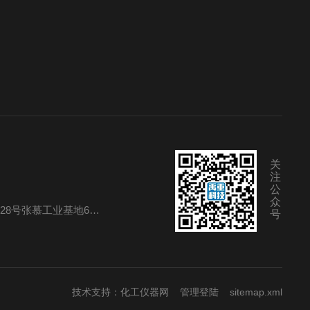
关
注
公
众
8号张慕工业基地6号楼
号
技术支持：
化工仪器网
管理登陆
sitemap.xml