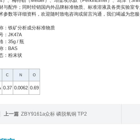
s）、梅特勒（Mettler）、珀金埃尔默（PerkinElmer）、岛津（S
材与配件；同时经销国内外品牌标准物质、标准溶液及各类实验室专
术参数等详细资料，欢迎随时致电咨询或留言沟通，我们竭诚为您服
称：铁矿分析成分标准物质
：JK47A
：35g / 瓶
称：BAS
态：粉末状
C
N
O
A
0.37
0.0062
0.69
上一篇
ZBY9161a众标 磷脱氧铜 TP2