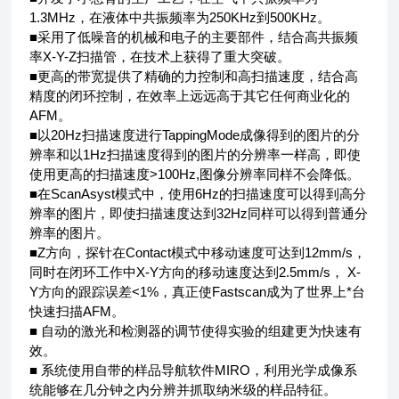
1.3MHz，在液体中共振频率为250KHz到500KHz。
■采用了低噪音的机械和电子的主要部件，结合高共振频
率X-Y-Z扫描管，在技术上获得了重大突破。
■更高的带宽提供了精确的力控制和高扫描速度，结合高
精度的闭环控制，在效率上远远高于其它任何商业化的
AFM。
■以20Hz扫描速度进行TappingMode成像得到的图片的分
辨率和以1Hz扫描速度得到的图片的分辨率一样高，即使
使用更高的扫描速度>100Hz,图像分辨率同样不会降低。
■在ScanAsyst模式中，使用6Hz的扫描速度可以得到高分
辨率的图片，即使扫描速度达到32Hz同样可以得到普通分
辨率的图片。
■Z方向，探针在Contact模式中移动速度可达到12mm/s，
同时在闭环工作中X-Y方向的移动速度达到2.5mm/s， X-
Y方向的跟踪误差<1%，真正使Fastscan成为了世界上*台
快速扫描AFM。
■ 自动的激光和检测器的调节使得实验的组建更为快速有
效。
■ 系统使用自带的样品导航软件MIRO，利用光学成像系
统能够在几分钟之内分辨并抓取纳米级的样品特征。